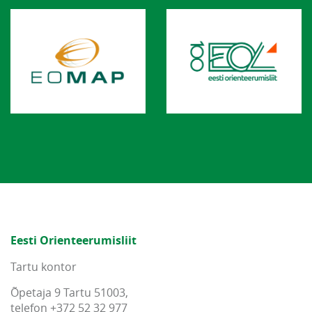
Eesti Orienteerumisliit
Tartu kontor
Õpetaja 9 Tartu 51003,
telefon +372 52 32 977