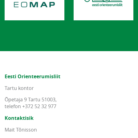
Eesti Orienteerumisliit
Tartu kontor
Õpetaja 9 Tartu 51003,
telefon +372 52 32 977
Kontaktisik
Mait Tõnisson