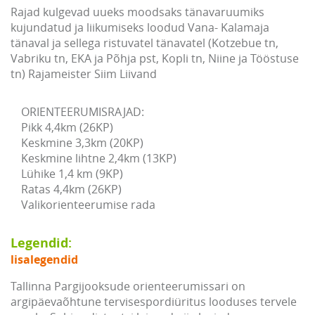
Rajad kulgevad uueks moodsaks tänavaruumiks
kujundatud ja liikumiseks loodud Vana- Kalamaja
tänaval ja sellega ristuvatel tänavatel (Kotzebue tn,
Vabriku tn, EKA ja Põhja pst, Kopli tn, Niine ja Tööstuse
tn) Rajameister Siim Liivand
ORIENTEERUMISRAJAD:

Pikk 4,4km (26KP)

Keskmine 3,3km (20KP)

Keskmine lihtne 2,4km (13KP)

Lühike 1,4 km (9KP)

Ratas 4,4km (26KP)

Valikorienteerumise rada
Legendid:
lisalegendid
Tallinna Pargijooksude orienteerumissari on
argipäevaõhtune tervisespordiüritus looduses tervele