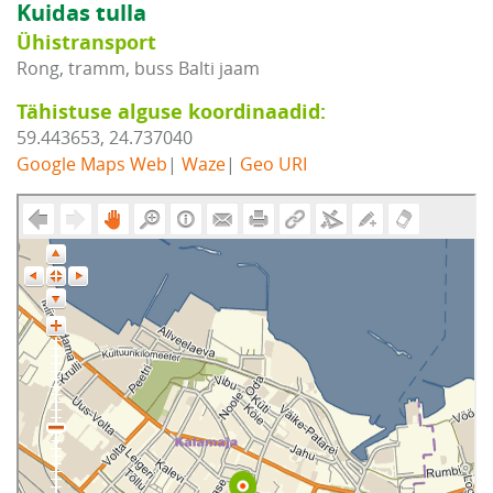
Kuidas tulla
Ühistransport
Rong, tramm, buss Balti jaam
Tähistuse alguse koordinaadid:
59.443653, 24.737040
Google Maps Web
|
Waze
|
Geo URI