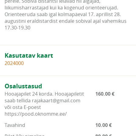
perele. Sobiva distantsi leiavad nii algajad,
liikumisharrastajad kui ka kogenud orienteerujad.
Orienteeruda saab igal kolmapäeval 17. aprillist 28.
augustini eraldistardist endale sobival ajal vahemikus
17.30-19.30
Kasutatav kaart
2024000
Osalustasud
Hooajapilet 24 korda. Hooajapiletit
160.00 €
saab tellida rajakaart@gmail.com
või osta E-poest
https://pood.oknomme.ee/
Tavahind
10.00 €