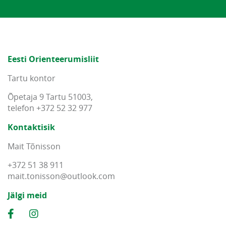
Eesti Orienteerumisliit
Tartu kontor
Õpetaja 9 Tartu 51003,
telefon +372 52 32 977
Kontaktisik
Mait Tõnisson
+372 51 38 911
mait
.
tonisson
@
outlook
.
com
Jälgi meid