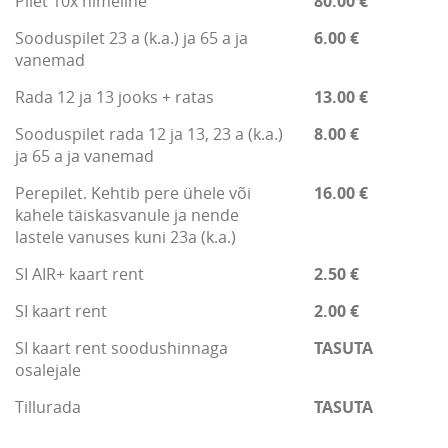
Pilet 10x nimeline
80.00 €
Sooduspilet 23 a (k.a.) ja 65 a ja
6.00 €
vanemad
Rada 12 ja 13 jooks + ratas
13.00 €
Sooduspilet rada 12 ja 13, 23 a (k.a.)
8.00 €
ja 65 a ja vanemad
Perepilet. Kehtib pere ühele või
16.00 €
kahele täiskasvanule ja nende
lastele vanuses kuni 23a (k.a.)
SI AIR+ kaart rent
2.50 €
SI kaart rent
2.00 €
SI kaart rent soodushinnaga
TASUTA
osalejale
Tillurada
TASUTA