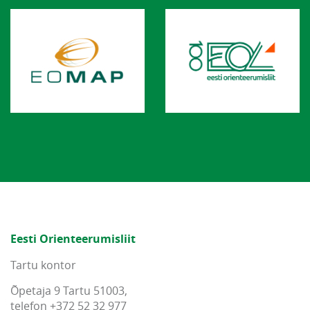
Eesti Orienteerumisliit
Tartu kontor
Õpetaja 9 Tartu 51003,
telefon +372 52 32 977