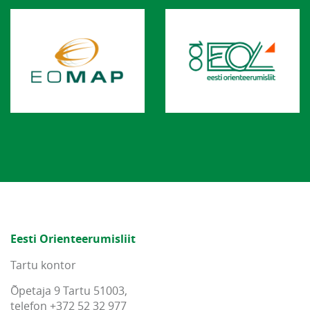
Eesti Orienteerumisliit
Tartu kontor
Õpetaja 9 Tartu 51003,
telefon +372 52 32 977