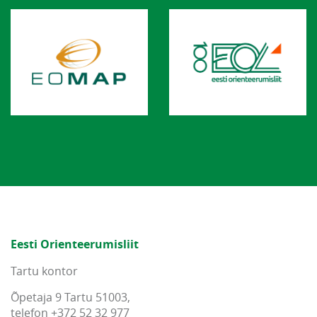
Eesti Orienteerumisliit
Tartu kontor
Õpetaja 9 Tartu 51003,
telefon +372 52 32 977