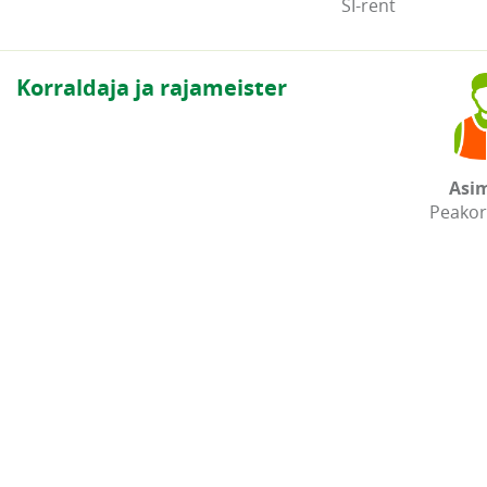
SI-rent
Korraldaja ja rajameister
Asi
Peakor