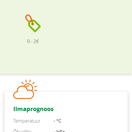
0 - 2€
Ilmaprognoos
Temperatuur
- °C
Õhurõhk
- hPa