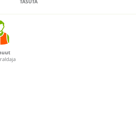
TASUTA
muut
raldaja