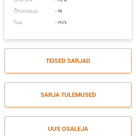
Õhuniiskus
- %
Tuul
- m/s
TEISED SARJAD
SARJA TULEMUSED
UUS OSALEJA