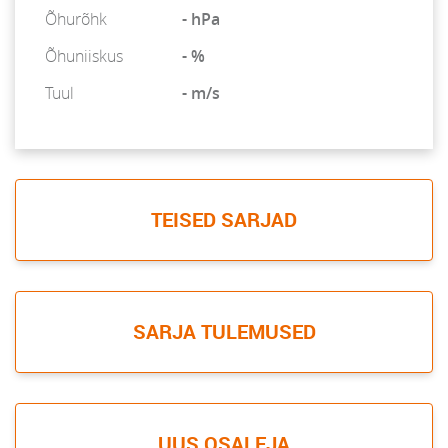
Õhurõhk
- hPa
Õhuniiskus
- %
Tuul
- m/s
TEISED SARJAD
SARJA TULEMUSED
UUS OSALEJA