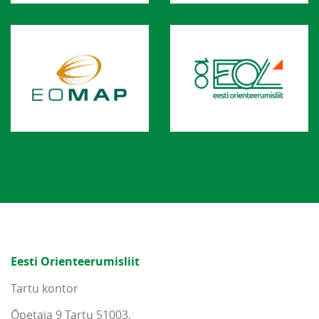
Eesti Orienteerumisliit
Tartu kontor
Õpetaja 9 Tartu 51003,