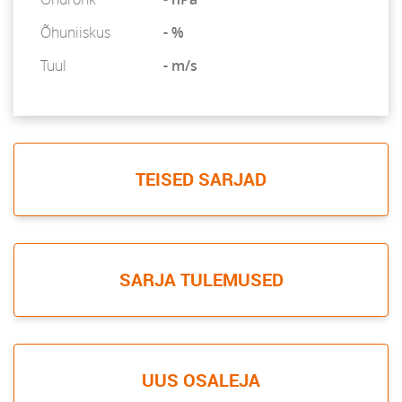
Õhuniiskus
- %
Tuul
- m/s
TEISED SARJAD
SARJA TULEMUSED
UUS OSALEJA