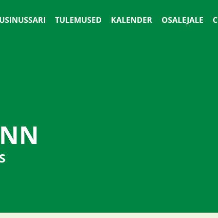
 USINUSSARI
TULEMUSED
KALENDER
OSALEJALE
С
INN
S