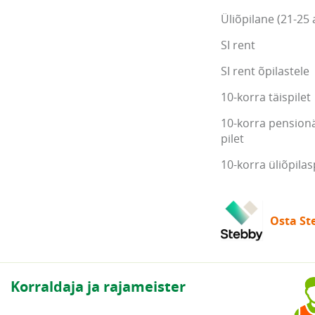
Üliõpilane (21-25 
SI rent
SI rent õpilastele
10-korra täispilet
10-korra pensionä
pilet
10-korra üliõpilas
Osta Ste
Korraldaja ja rajameister