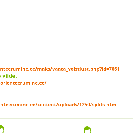
ienteerumine.ee/maks/vaata_voistlust.php?id=7661
viide:
aorienteerumine.ee/
ienteerumine.ee/content/uploads/1250/splits.htm