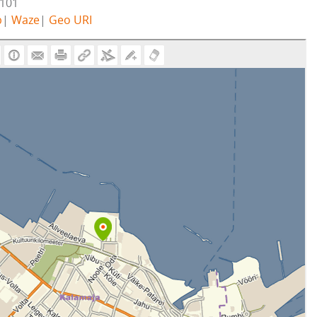
7101
b
|
Waze
|
Geo URI