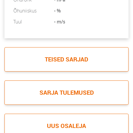
Õhuniiskus
- %
Tuul
- m/s
TEISED SARJAD
SARJA TULEMUSED
UUS OSALEJA