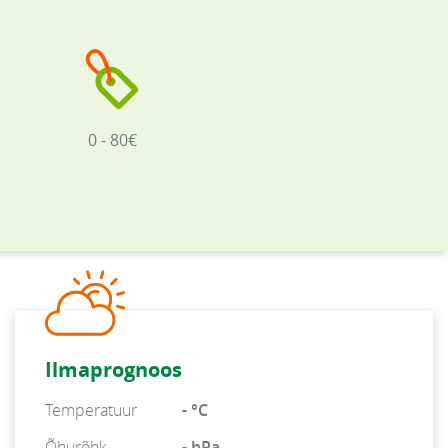
0 - 80€
Ilmaprognoos
Temperatuur
- °C
Õhurõhk
- hPa