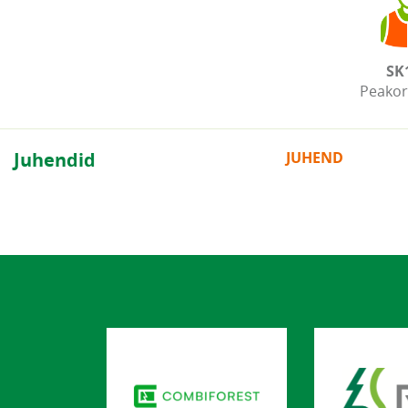
SK
Peakor
Juhendid
JUHEND