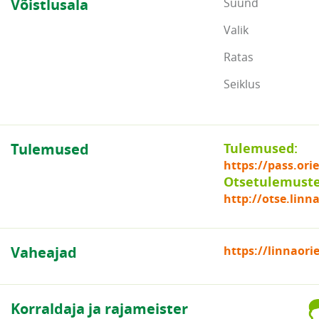
Võistlusala
Suund
Valik
Ratas
Seiklus
Tulemused
Tulemused:
https://pass.or
Otsetulemuste 
http://otse.linn
Vaheajad
https://linnaor
Korraldaja ja rajameister