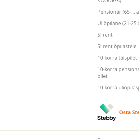
KOODIGA)
Pensionär (65-... a
Üliõpilane (21-25 
SI rent
SI rent õpilastele
10-korra täispilet
10-korra pensionä
pilet
10-korra üliõpilas
Osta Ste