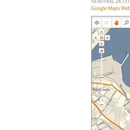
59.451000, 24.73
Google Maps We