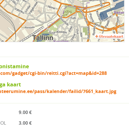
onistamine
.com/gadget/cgi-bin/reitti.cgi?act=map&id=288
ga kaart
nteerumine.ee/pass/kalender/failid/7661_kaart.jpg
9.00 €
EOL
3.00 €