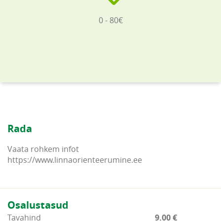
0 - 80€
Rada
Vaata rohkem infot
https://www.linnaorienteerumine.ee
Osalustasud
Tavahind
9.00 €