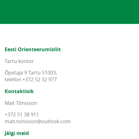
Eesti Orienteerumisliit
Tartu kontor
Õpetaja 9 Tartu 51003,
telefon +372 52 32 977
Kontaktisik
Mait Tõnisson
+372 51 38 911
mait
.
tonisson
@
outlook
.
com
Jälgi meid