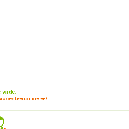
viide:
naorienteerumine.ee/