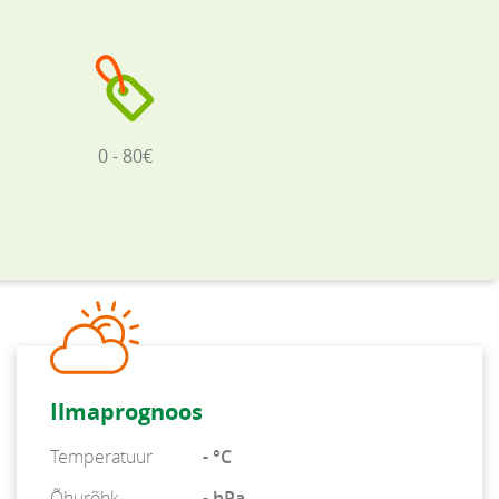
0 - 80€
Ilmaprognoos
Temperatuur
- °C
Õhurõhk
- hPa