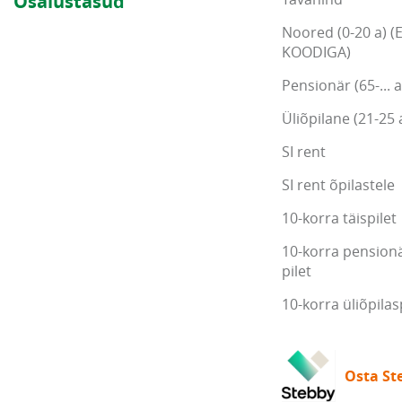
Osalustasud
Noored (0-20 a) (
KOODIGA)
Pensionär (65-... a
Üliõpilane (21-25 
SI rent
SI rent õpilastele
10-korra täispilet
10-korra pensionä
pilet
10-korra üliõpilas
Osta Ste