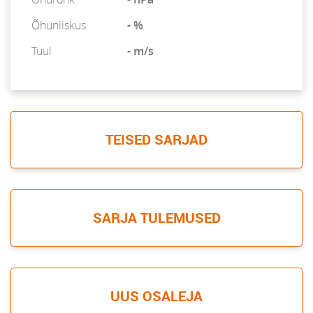
Õhuniiskus
- %
Tuul
- m/s
TEISED SARJAD
SARJA TULEMUSED
UUS OSALEJA