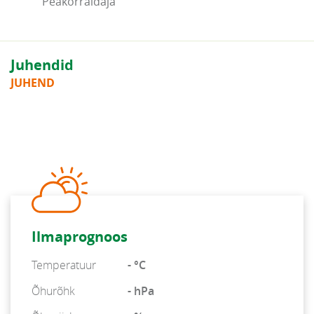
Peakorraldaja
Juhendid
JUHEND
Ilmaprognoos
Temperatuur
- °C
Õhurõhk
- hPa