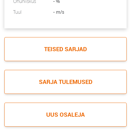
Õhuniiskus
- %
Tuul
- m/s
TEISED SARJAD
SARJA TULEMUSED
UUS OSALEJA