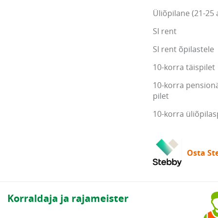
Üliõpilane (21-25 
SI rent
SI rent õpilastele
10-korra täispilet
10-korra pensionä
pilet
10-korra üliõpilas
Osta Ste
Korraldaja ja rajameister