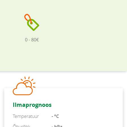
0 - 80€
Ilmaprognoos
Temperatuur
- °C
Õhurõhk
- hPa