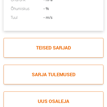
Õhuniiskus
- %
Tuul
- m/s
TEISED SARJAD
SARJA TULEMUSED
UUS OSALEJA