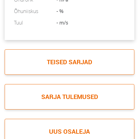
Õhuniiskus
- %
Tuul
- m/s
TEISED SARJAD
SARJA TULEMUSED
UUS OSALEJA