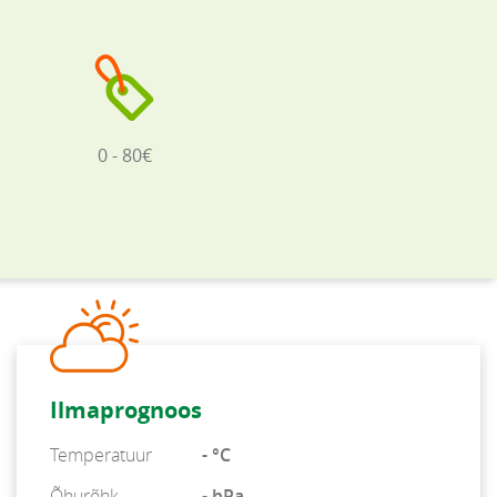
0 - 80€
Ilmaprognoos
Temperatuur
- °C
Õhurõhk
- hPa