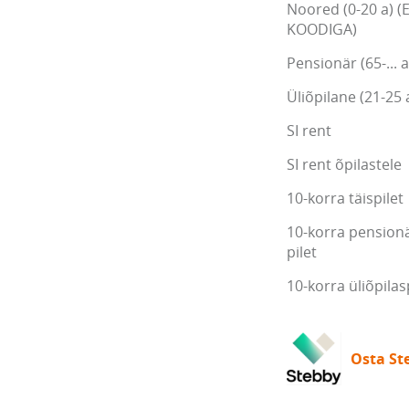
Noored (0-20 a) (
KOODIGA)
Pensionär (65-... a
Üliõpilane (21-25 
SI rent
SI rent õpilastele
10-korra täispilet
10-korra pensionä
pilet
10-korra üliõpilas
Osta Ste