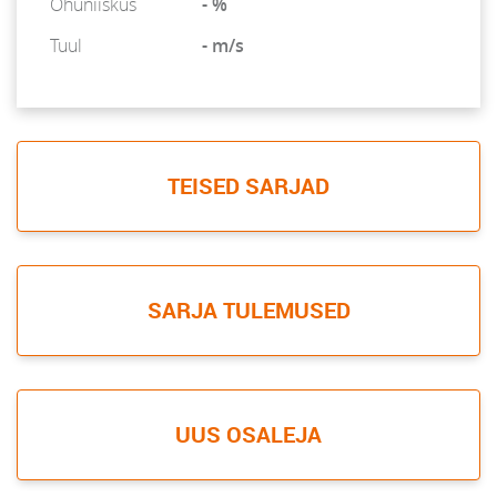
Õhuniiskus
- %
Tuul
- m/s
TEISED SARJAD
SARJA TULEMUSED
UUS OSALEJA