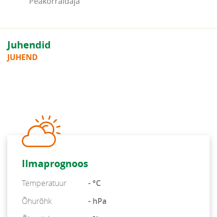
Peakorraldaja
Juhendid
JUHEND
Ilmaprognoos
Temperatuur
- °C
Õhurõhk
- hPa