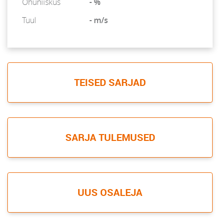
Õhuniiskus
- %
Tuul
- m/s
TEISED SARJAD
SARJA TULEMUSED
UUS OSALEJA