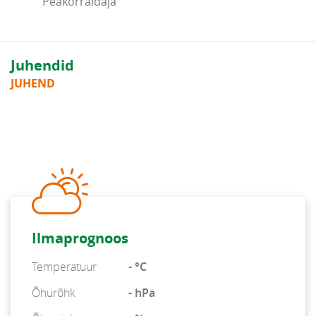
Peakorraldaja
Juhendid
JUHEND
Ilmaprognoos
Temperatuur
- °C
Õhurõhk
- hPa