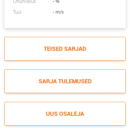
Õhuniiskus
- %
Tuul
- m/s
TEISED SARJAD
SARJA TULEMUSED
UUS OSALEJA