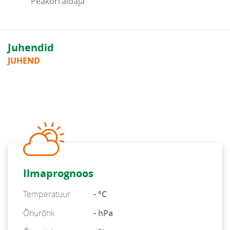
Peakorraldaja
Juhendid
JUHEND
Ilmaprognoos
Temperatuur
- °C
Õhurõhk
- hPa