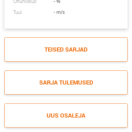
Õhuniiskus
- %
Tuul
- m/s
TEISED SARJAD
SARJA TULEMUSED
UUS OSALEJA