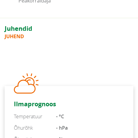
Peakorraldaja
Juhendid
JUHEND
Ilmaprognoos
Temperatuur
- °C
Õhurõhk
- hPa