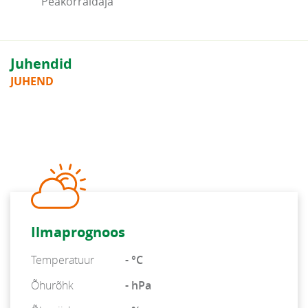
Peakorraldaja
Juhendid
JUHEND
Ilmaprognoos
Temperatuur
- °C
Õhurõhk
- hPa