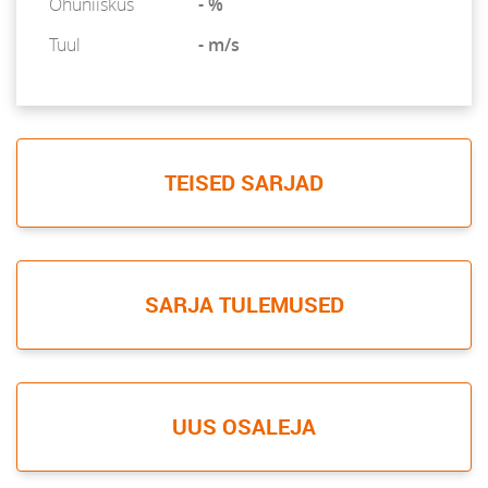
Õhuniiskus
- %
Tuul
- m/s
TEISED SARJAD
SARJA TULEMUSED
UUS OSALEJA