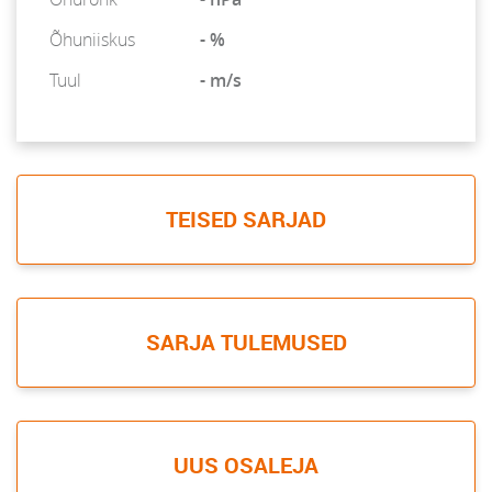
Õhuniiskus
- %
Tuul
- m/s
TEISED SARJAD
SARJA TULEMUSED
UUS OSALEJA