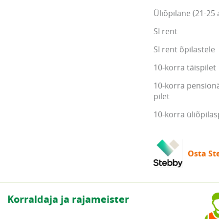
Üliõpilane (21-25 
SI rent
SI rent õpilastele
10-korra täispilet
10-korra pensionä
pilet
10-korra üliõpilas
Osta Ste
Korraldaja ja rajameister