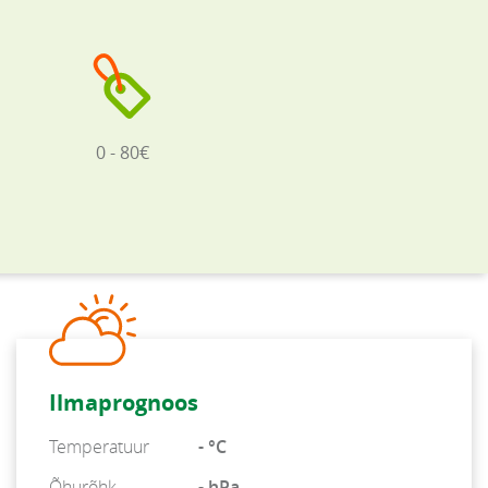
0 - 80€
Ilmaprognoos
Temperatuur
- °C
Õhurõhk
- hPa