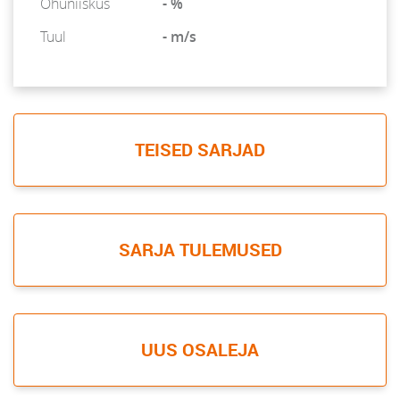
Õhuniiskus
- %
Tuul
- m/s
TEISED SARJAD
SARJA TULEMUSED
UUS OSALEJA