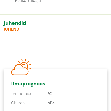
Peakorraldaja
Juhendid
JUHEND
Ilmaprognoos
Temperatuur
- °C
Õhurõhk
- hPa