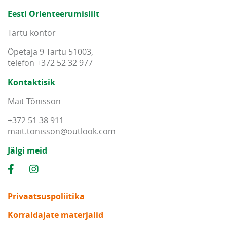
Eesti Orienteerumisliit
Tartu kontor
Õpetaja 9 Tartu 51003,
telefon +372 52 32 977
Kontaktisik
Mait Tõnisson
+372 51 38 911
mait
.
tonisson
@
outlook
.
com
Jälgi meid
Privaatsuspoliitika
Korraldajate materjalid