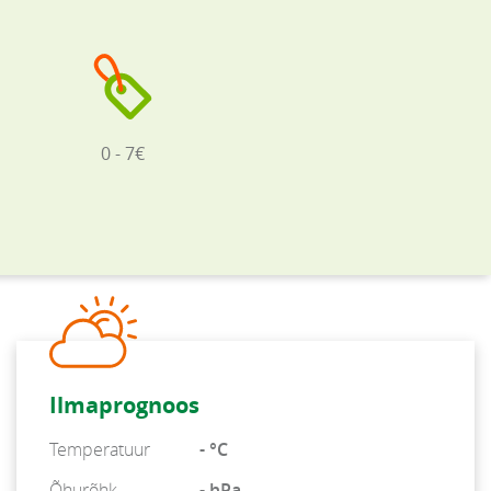
0 - 7€
Ilmaprognoos
Temperatuur
- °C
Õhurõhk
- hPa