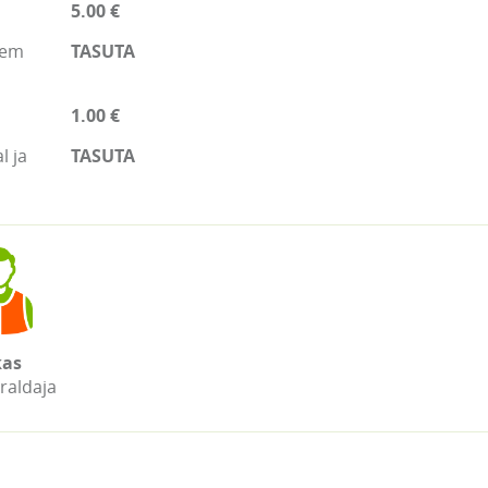
5.00 €
ljem
TASUTA
1.00 €
l ja
TASUTA
as
raldaja