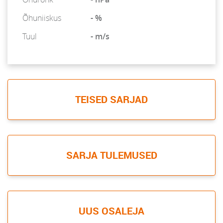
Õhuniiskus
- %
Tuul
- m/s
TEISED SARJAD
SARJA TULEMUSED
UUS OSALEJA