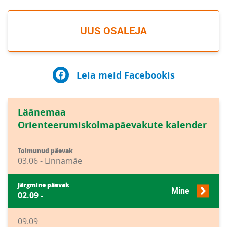
UUS OSALEJA
Leia meid Facebookis
Läänemaa
Orienteerumiskolmapäevakute kalender
Toimunud päevak
03.06 - Linnamäe
Järgmine päevak
Mine
02.09 -
09.09 -