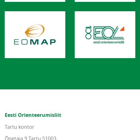
Eesti Orienteerumisliit
Tartu kontor
Õpetaja 9 Tartu 51003,