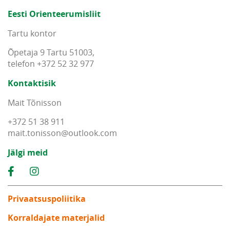
Eesti Orienteerumisliit
Tartu kontor
Õpetaja 9 Tartu 51003,
telefon +372 52 32 977
Kontaktisik
Mait Tõnisson
+372 51 38 911
mait
.
tonisson
@
outlook
.
com
Jälgi meid
Privaatsuspoliitika
Korraldajate materjalid