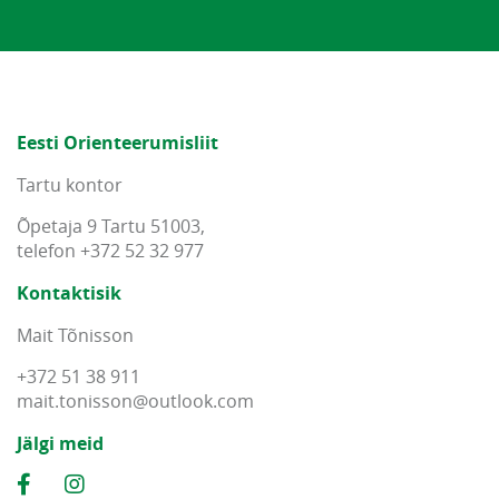
Eesti Orienteerumisliit
Tartu kontor
Õpetaja 9 Tartu 51003,
telefon +372 52 32 977
Kontaktisik
Mait Tõnisson
+372 51 38 911
mait
.
tonisson
@
outlook
.
com
Jälgi meid