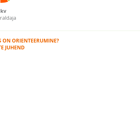
kv
raldaja
IS ON ORIENTEERUMINE?
TE JUHEND