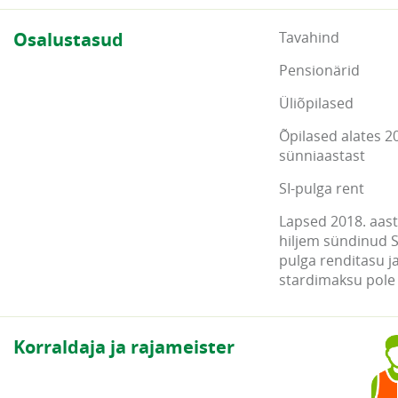
Osalustasud
Tavahind
Pensionärid
Üliõpilased
Õpilased alates 2
sünniaastast
SI-pulga rent
Lapsed 2018. aasta
hiljem sündinud S
pulga renditasu j
stardimaksu pole
Korraldaja ja rajameister