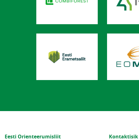
Eesti Orienteerumisliit
Kontaktisik