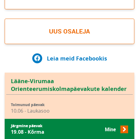
UUS OSALEJA
Leia meid Facebookis
Lääne-Virumaa
Orienteerumiskolmapäevakute kalender
Toimunud päevak
10.06 - Laukasoo
Järgmine päevak
Mine
19.08 - Kõrma