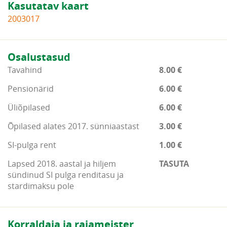
Kasutatav kaart
2003017
Osalustasud
Tavahind
8.00 €
Pensionärid
6.00 €
Üliõpilased
6.00 €
Õpilased alates 2017. sünniaastast
3.00 €
SI-pulga rent
1.00 €
Lapsed 2018. aastal ja hiljem
TASUTA
sündinud SI pulga renditasu ja
stardimaksu pole
Korraldaja ja rajameister