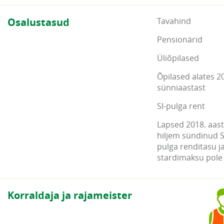
Osalustasud
Tavahind
Pensionärid
Üliõpilased
Õpilased alates 2
sünniaastast
SI-pulga rent
Lapsed 2018. aasta
hiljem sündinud S
pulga renditasu j
stardimaksu pole
Korraldaja ja rajameister