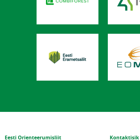
Eesti Orienteerumisliit
Kontaktisik