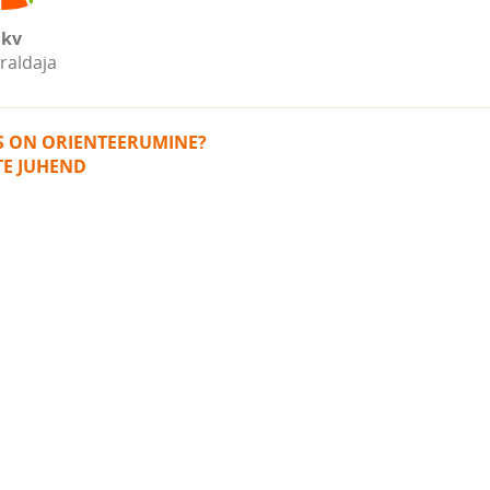
kv
raldaja
IS ON ORIENTEERUMINE?
TE JUHEND