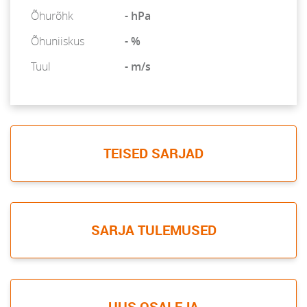
Õhurõhk
- hPa
Õhuniiskus
- %
Tuul
- m/s
TEISED SARJAD
SARJA TULEMUSED
UUS OSALEJA