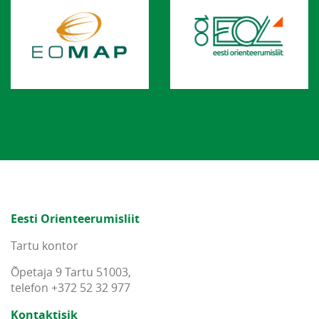
Eesti Orienteerumisliit
Tartu kontor
Õpetaja 9 Tartu 51003,
telefon +372 52 32 977
Kontaktisik