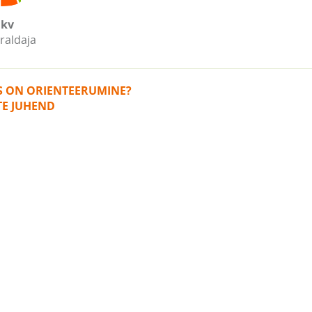
kv
raldaja
IS ON ORIENTEERUMINE?
TE JUHEND