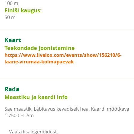
100 m
Finiši kaugus:
50 m
Kaart
Teekondade joonistamine
https://www.livelox.com/events/show/156210/6-
laane-virumaa-kolmapaevak
Rada
Maastiku ja kaardi info
Sae maastik. Läbitavus kevadiselt hea. Kaardi mõõtkava
1:7500 H=5m
Vaata lisalegendidest.