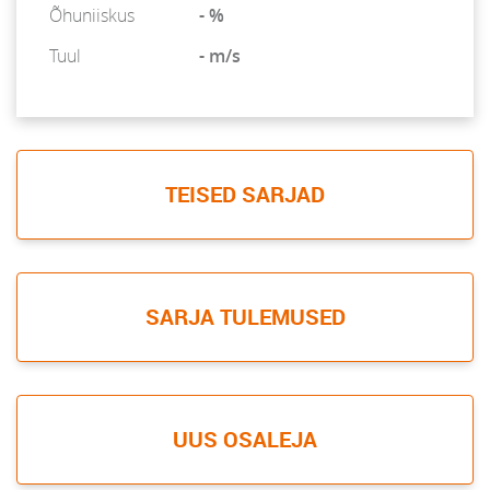
Õhuniiskus
- %
Tuul
- m/s
TEISED SARJAD
SARJA TULEMUSED
UUS OSALEJA