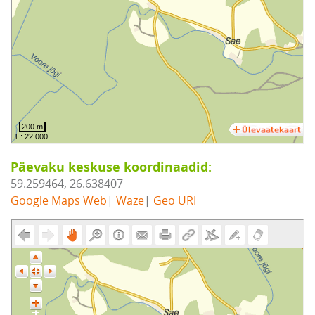
Päevaku keskuse koordinaadid:
59.259464, 26.638407
Google Maps Web
|
Waze
|
Geo URI