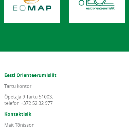
Eesti Orienteerumisliit
Tartu kontor
Õpetaja 9 Tartu 51003,
telefon +372 52 32 977
Kontaktisik
Mait Tõnisson