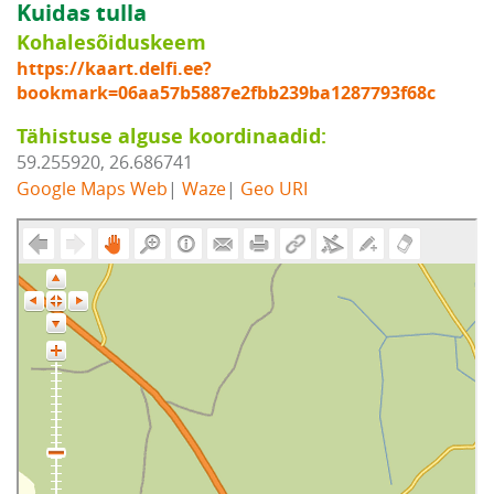
Kuidas tulla
Kohalesõiduskeem
https://kaart.delfi.ee?
bookmark=06aa57b5887e2fbb239ba1287793f68c
Tähistuse alguse koordinaadid:
59.255920, 26.686741
Google Maps Web
|
Waze
|
Geo URI