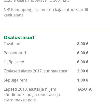
2023.a kaart, mõõtkava 1:7500, h2.5
NB! Rannapungerja mnt on kajastatud kaardil
keelualana.
Osalustasud
Tavahind
8.00 €
Pensionärid
6.00 €
Üliõpilased
6.00 €
Õpilased alates 2017. sünniaastast
3.00 €
SI-pulga rent
1.00 €
Lapsed 2018. aastal ja hiljem
TASUTA
sündinud SI pulga renditasu ja
stardimaksu pole