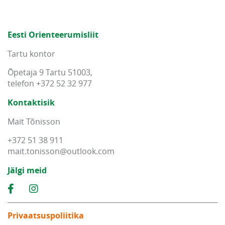
Eesti Orienteerumisliit
Tartu kontor
Õpetaja 9 Tartu 51003,
telefon +372 52 32 977
Kontaktisik
Mait Tõnisson
+372 51 38 911
mait
.
tonisson
@
outlook
.
com
Jälgi meid
Privaatsuspoliitika