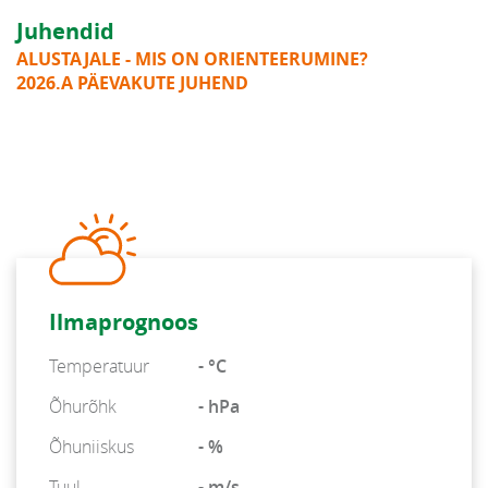
Juhendid
ALUSTAJALE - MIS ON ORIENTEERUMINE?
2026.A PÄEVAKUTE JUHEND
Ilmaprognoos
Temperatuur
- °C
Õhurõhk
- hPa
Õhuniiskus
- %
Tuul
- m/s