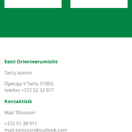
Eesti Orienteerumisliit
Tartu kontor
Õpetaja 9 Tartu 51003,
telefon +372 52 32 977
Kontaktisik
Mait Tõnisson
+372 51 38 911
mait
.
tonisson
@
outlook
.
com