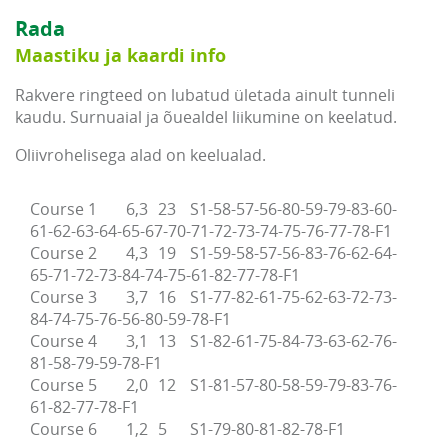
Rada
Maastiku ja kaardi info
Rakvere ringteed on lubatud ületada ainult tunneli
kaudu. Surnuaial ja õuealdel liikumine on keelatud.
Oliivrohelisega alad on keelualad.
Course 1	6,3	23	S1-58-57-56-80-59-79-83-60-
61-62-63-64-65-67-70-71-72-73-74-75-76-77-78-F1

Course 2	4,3	19	S1-59-58-57-56-83-76-62-64-
65-71-72-73-84-74-75-61-82-77-78-F1

Course 3	3,7	16	S1-77-82-61-75-62-63-72-73-
84-74-75-76-56-80-59-78-F1

Course 4	3,1	13	S1-82-61-75-84-73-63-62-76-
81-58-79-59-78-F1

Course 5	2,0	12	S1-81-57-80-58-59-79-83-76-
61-82-77-78-F1

Course 6	1,2	5	S1-79-80-81-82-78-F1