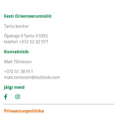
Eesti Orienteerumisliit
Tartu kontor
Õpetaja 9 Tartu 51003,
telefon +372 52 32 977
Kontaktisik
Mait Tõnisson
+372 51 38 911
mait
.
tonisson
@
outlook
.
com
Jälgi meid
Privaatsuspoliitika