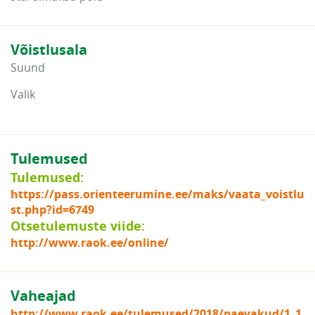
Võistlusala
Suund
Valik
Tulemused
Tulemused:
https://pass.orienteerumine.ee/maks/vaata_voistlu
st.php?id=6749
Otsetulemuste viide:
http://www.raok.ee/online/
Vaheajad
http://www.raok.ee/tulemused/2018/paevakud/1_1