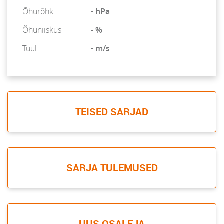
Õhurõhk
- hPa
Õhuniiskus
- %
Tuul
- m/s
TEISED SARJAD
SARJA TULEMUSED
UUS OSALEJA