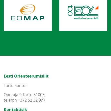
Eesti Orienteerumisliit
Tartu kontor
Õpetaja 9 Tartu 51003,
telefon +372 52 32 977
Kontaktisik