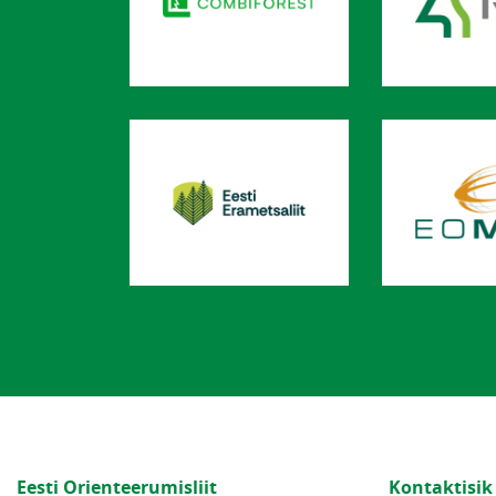
Eesti Orienteerumisliit
Kontaktisik