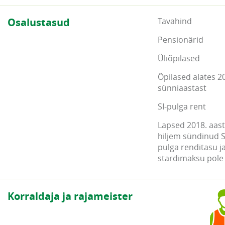
Osalustasud
Tavahind
Pensionärid
Üliõpilased
Õpilased alates 2
sünniaastast
SI-pulga rent
Lapsed 2018. aasta
hiljem sündinud S
pulga renditasu j
stardimaksu pole
Korraldaja ja rajameister