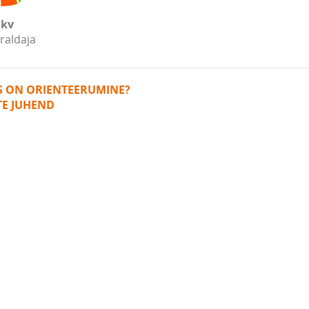
kv
raldaja
IS ON ORIENTEERUMINE?
TE JUHEND