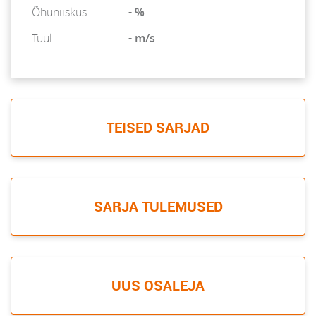
Õhuniiskus
- %
Tuul
- m/s
TEISED SARJAD
SARJA TULEMUSED
UUS OSALEJA