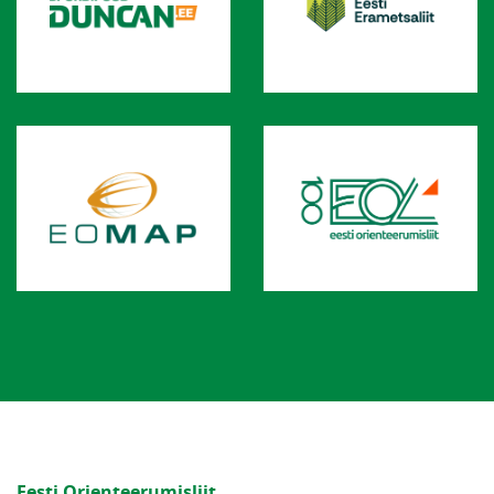
Eesti Orienteerumisliit