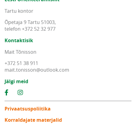
Tartu kontor
Õpetaja 9 Tartu 51003,
telefon +372 52 32 977
Kontaktisik
Mait Tõnisson
+372 51 38 911
mait
.
tonisson
@
outlook
.
com
Jälgi meid
Privaatsuspoliitika
Korraldajate materjalid