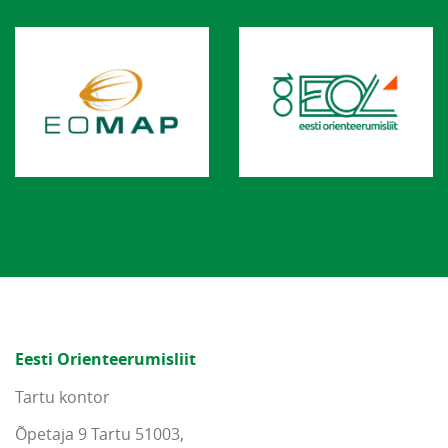
Eesti Orienteerumisliit
Tartu kontor
Õpetaja 9 Tartu 51003,