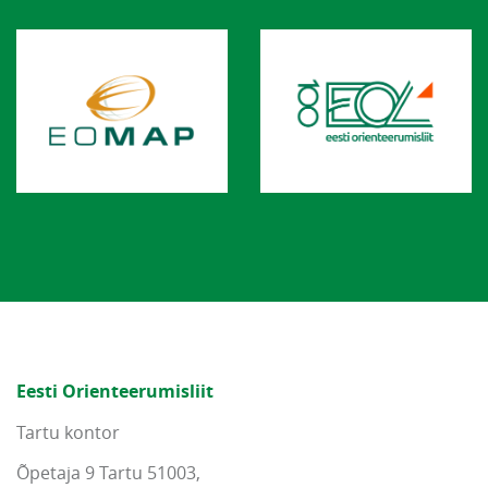
Eesti Orienteerumisliit
Tartu kontor
Õpetaja 9 Tartu 51003,