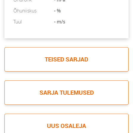
Õhuniiskus
- %
Tuul
- m/s
TEISED SARJAD
SARJA TULEMUSED
UUS OSALEJA