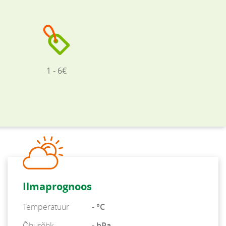
1 - 6€
Ilmaprognoos
Temperatuur
- °C
Õhurõhk
- hPa