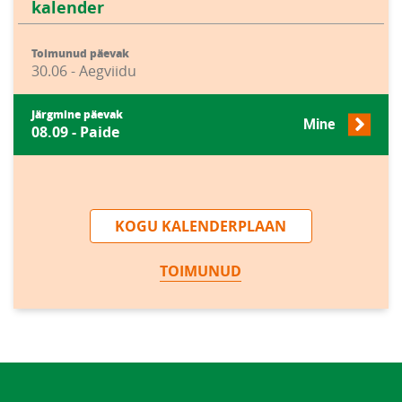
kalender
Toimunud päevak
30.06 - Aegviidu
Järgmine päevak
Mine
08.09 - Paide
KOGU KALENDERPLAAN
TOIMUNUD