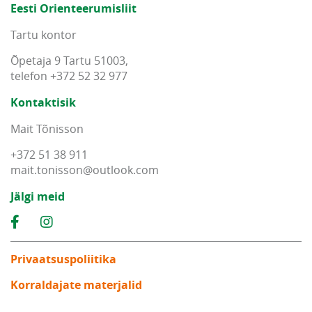
Eesti Orienteerumisliit
Tartu kontor
Õpetaja 9 Tartu 51003,
telefon +372 52 32 977
Kontaktisik
Mait Tõnisson
+372 51 38 911
mait
.
tonisson
@
outlook
.
com
Jälgi meid
Privaatsuspoliitika
Korraldajate materjalid