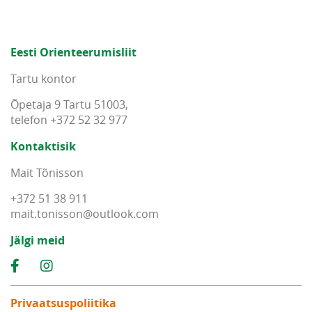
Eesti Orienteerumisliit
Tartu kontor
Õpetaja 9 Tartu 51003,
telefon +372 52 32 977
Kontaktisik
Mait Tõnisson
+372 51 38 911
mait
.
tonisson
@
outlook
.
com
Jälgi meid
Privaatsuspoliitika