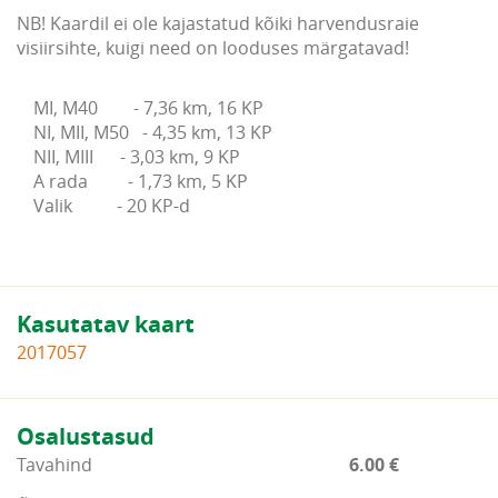
NB! Kaardil ei ole kajastatud kõiki harvendusraie
visiirsihte, kuigi need on looduses märgatavad!
MI, M40        - 7,36 km, 16 KP

NI, MII, M50   - 4,35 km, 13 KP

NII, MIII      - 3,03 km, 9 KP

A rada         - 1,73 km, 5 KP

Valik          - 20 KP-d
Kasutatav kaart
2017057
Osalustasud
Tavahind
6.00 €