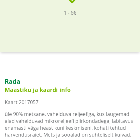
1 - 6€
Rada
Maastiku ja kaardi info
Kaart 2017057
üle 90% metsane, vahelduva reljeefiga, kus laugemad
alad vahelduvad mikroreljeefi piirkondadega, läbitavus
enamasti väga heast kuni keskmiseni, kohati tehtud
harvendusraiet. Mets ja sooalad on suhteliselt kuivad.