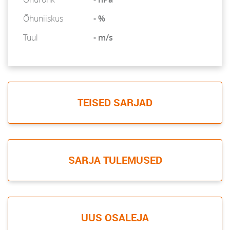
Õhuniiskus
- %
Tuul
- m/s
TEISED SARJAD
SARJA TULEMUSED
UUS OSALEJA