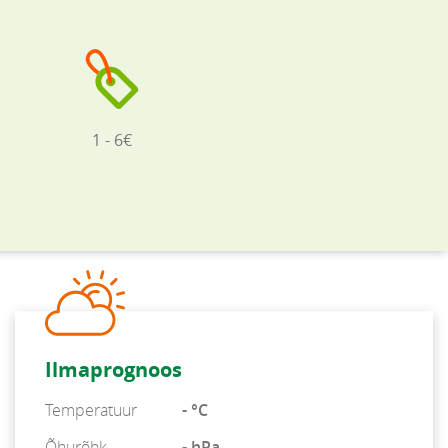
1 - 6€
Ilmaprognoos
Temperatuur
- °C
Õhurõhk
- hPa