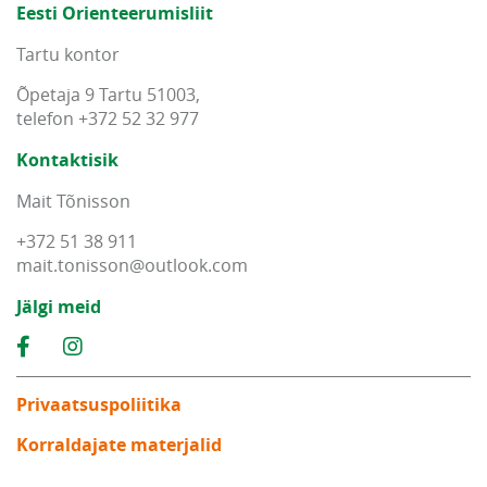
Eesti Orienteerumisliit
Tartu kontor
Õpetaja 9 Tartu 51003,
telefon +372 52 32 977
Kontaktisik
Mait Tõnisson
+372 51 38 911
mait
.
tonisson
@
outlook
.
com
Jälgi meid
Privaatsuspoliitika
Korraldajate materjalid