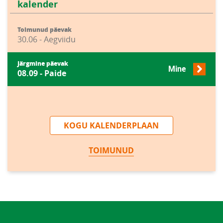
kalender
Toimunud päevak
30.06 - Aegviidu
Järgmine päevak
Mine
08.09 - Paide
KOGU KALENDERPLAAN
TOIMUNUD