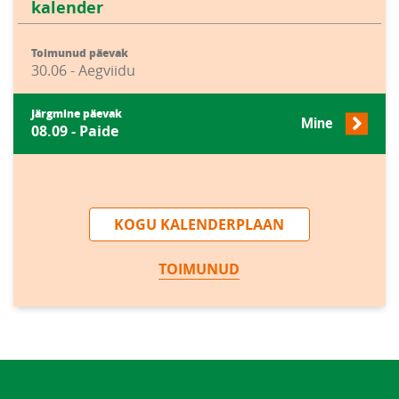
kalender
Toimunud päevak
30.06 - Aegviidu
Järgmine päevak
Mine
08.09 - Paide
KOGU KALENDERPLAAN
TOIMUNUD