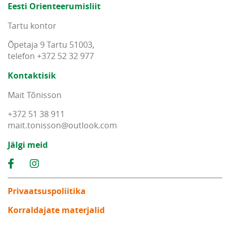
Eesti Orienteerumisliit
Tartu kontor
Õpetaja 9 Tartu 51003,
telefon +372 52 32 977
Kontaktisik
Mait Tõnisson
+372 51 38 911
mait
.
tonisson
@
outlook
.
com
Jälgi meid
Privaatsuspoliitika
Korraldajate materjalid