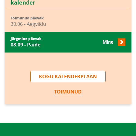
kalender
Toimunud päevak
30.06 - Aegviidu
Järgmine päevak
Mine
08.09 - Paide
KOGU KALENDERPLAAN
TOIMUNUD