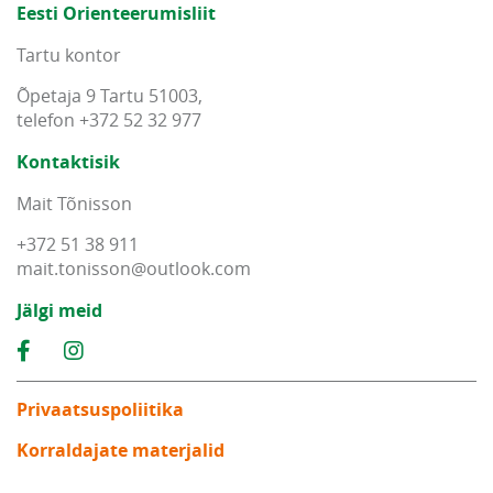
Eesti Orienteerumisliit
Tartu kontor
Õpetaja 9 Tartu 51003,
telefon +372 52 32 977
Kontaktisik
Mait Tõnisson
+372 51 38 911
mait
.
tonisson
@
outlook
.
com
Jälgi meid
Privaatsuspoliitika
Korraldajate materjalid