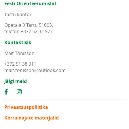
Eesti Orienteerumisliit
Tartu kontor
Õpetaja 9 Tartu 51003,
telefon +372 52 32 977
Kontaktisik
Mait Tõnisson
+372 51 38 911
mait
.
tonisson
@
outlook
.
com
Jälgi meid
Privaatsuspoliitika
Korraldajate materjalid