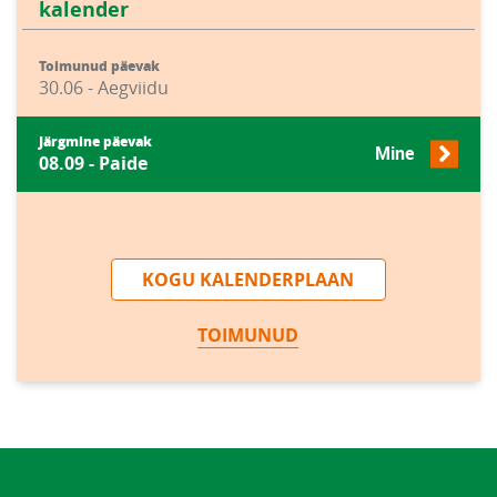
kalender
Toimunud päevak
30.06 - Aegviidu
Järgmine päevak
Mine
08.09 - Paide
KOGU KALENDERPLAAN
TOIMUNUD