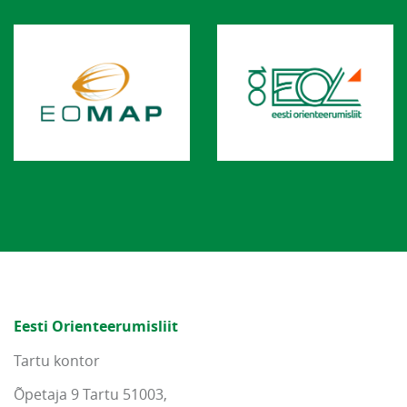
Eesti Orienteerumisliit
Tartu kontor
Õpetaja 9 Tartu 51003,